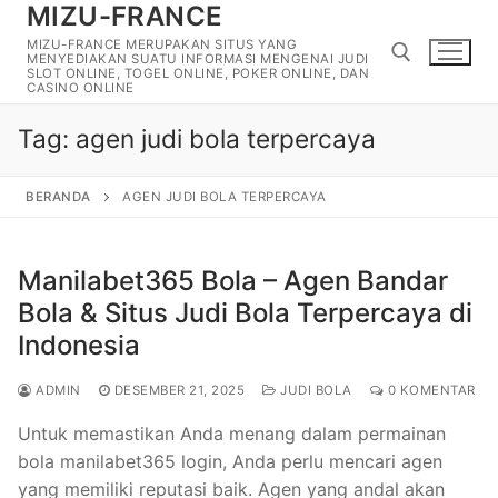
MIZU-FRANCE
Lompat
ke
MIZU-FRANCE MERUPAKAN SITUS YANG
MENYEDIAKAN SUATU INFORMASI MENGENAI JUDI
konten
SLOT ONLINE, TOGEL ONLINE, POKER ONLINE, DAN
CASINO ONLINE
Tag:
agen judi bola terpercaya
Cari:
BERANDA
AGEN JUDI BOLA TERPERCAYA
Manilabet365 Bola – Agen Bandar
Bola & Situs Judi Bola Terpercaya di
Indonesia
ADMIN
DESEMBER 21, 2025
JUDI BOLA
0 KOMENTAR
Untuk memastikan Anda menang dalam permainan
bola manilabet365 login, Anda perlu mencari agen
yang memiliki reputasi baik. Agen yang andal akan