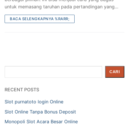
untuk memasang taruhan pada pertandingan yang…
BACA SELENGKAPNYA %RARR;
Cari
CARI
RECENT POSTS
Slot purnatoto login Online
Slot Online Tanpa Bonus Deposit
Monopoli Slot Acara Besar Online