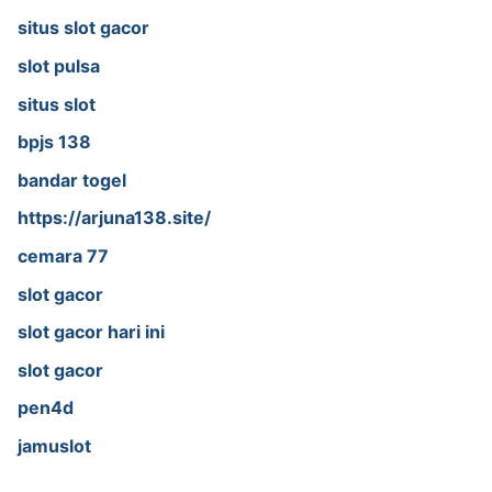
situs slot gacor
slot pulsa
situs slot
bpjs 138
bandar togel
https://arjuna138.site/
cemara 77
slot gacor
slot gacor hari ini
slot gacor
pen4d
jamuslot