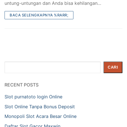
untung-untungan dan Anda bisa kehilangan…
BACA SELENGKAPNYA %RARR;
Cari
CARI
RECENT POSTS
Slot purnatoto login Online
Slot Online Tanpa Bonus Deposit
Monopoli Slot Acara Besar Online
Daftar Slot Gacor Maxwin