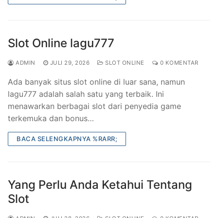
Slot Online lagu777
ADMIN
JULI 29, 2026
SLOT ONLINE
0 KOMENTAR
Ada banyak situs slot online di luar sana, namun
lagu777 adalah salah satu yang terbaik. Ini
menawarkan berbagai slot dari penyedia game
terkemuka dan bonus…
BACA SELENGKAPNYA %RARR;
Yang Perlu Anda Ketahui Tentang
Slot