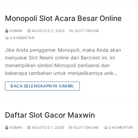
Monopoli Slot Acara Besar Online
ADMIN
AGUSTUS 2, 2026
SLOT ONLINE
0 KOMENTAR
Jika Anda penggemar Monopoli, maka Anda akan
menyukai Slot Resmi online dari Barcrest ini. Ini
menampilkan simbol Monopoli berlisensi dan
beberapa tambahan untuk menjadikannya unik…
BACA SELENGKAPNYA %RARR;
Daftar Slot Gacor Maxwin
ADMIN
AGUSTUS 1, 2026
SLOT ONLINE
0 KOMENTAR