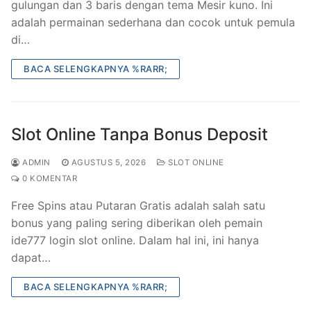
gulungan dan 3 baris dengan tema Mesir kuno. Ini
adalah permainan sederhana dan cocok untuk pemula
di…
BACA SELENGKAPNYA %RARR;
Slot Online Tanpa Bonus Deposit
ADMIN
AGUSTUS 5, 2026
SLOT ONLINE
0 KOMENTAR
Free Spins atau Putaran Gratis adalah salah satu
bonus yang paling sering diberikan oleh pemain
ide777 login slot online. Dalam hal ini, ini hanya
dapat…
BACA SELENGKAPNYA %RARR;