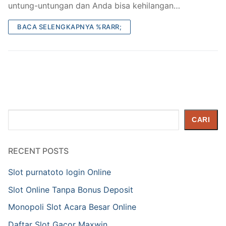
untung-untungan dan Anda bisa kehilangan…
BACA SELENGKAPNYA %RARR;
Cari
CARI
RECENT POSTS
Slot purnatoto login Online
Slot Online Tanpa Bonus Deposit
Monopoli Slot Acara Besar Online
Daftar Slot Gacor Maxwin