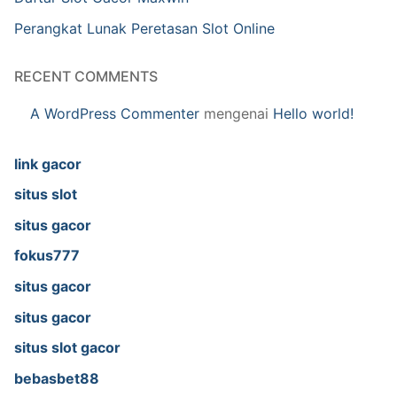
Perangkat Lunak Peretasan Slot Online
RECENT COMMENTS
A WordPress Commenter
mengenai
Hello world!
link gacor
situs slot
situs gacor
fokus777
situs gacor
situs gacor
situs slot gacor
bebasbet88