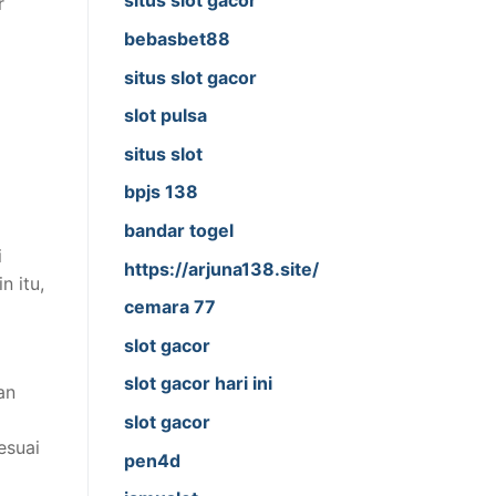
situs slot gacor
r
bebasbet88
situs slot gacor
slot pulsa
situs slot
bpjs 138
bandar togel
i
https://arjuna138.site/
n itu,
cemara 77
slot gacor
slot gacor hari ini
an
slot gacor
esuai
pen4d