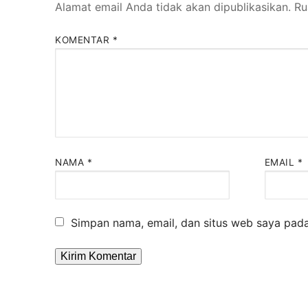
Alamat email Anda tidak akan dipublikasikan.
Ru
KOMENTAR
*
NAMA
*
EMAIL
*
Simpan nama, email, dan situs web saya pada