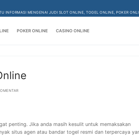
 INFORMASI MENGENAI JUDI SLOT ONLINE, TOGEL ONLINE, POKER ONLI
LINE
POKER ONLINE
CASINO ONLINE
Cari:
Online
KOMENTAR
gat penting. Jika anda masih kesulit untuk memaksakan
yak situs agen atau bandar togel resmi dan terpercaya ya