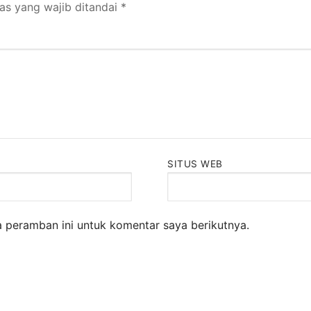
as yang wajib ditandai
*
SITUS WEB
 peramban ini untuk komentar saya berikutnya.