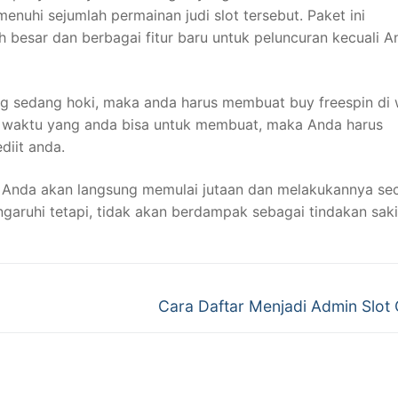
uhi sejumlah permainan judi slot tersebut. Paket ini
besar dan berbagai fitur baru untuk peluncuran kecuali A
ang sedang hoki, maka anda harus membuat buy freespin di
h waktu yang anda bisa untuk membuat, maka Anda harus
diit anda.
i, Anda akan langsung memulai jutaan dan melakukannya se
aruhi tetapi, tidak akan berdampak sebagai tindakan saki
Next
Cara Daftar Menjadi Admin Slot 
post: