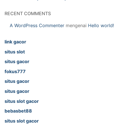
RECENT COMMENTS
A WordPress Commenter
mengenai
Hello world!
link gacor
situs slot
situs gacor
fokus777
situs gacor
situs gacor
situs slot gacor
bebasbet88
situs slot gacor