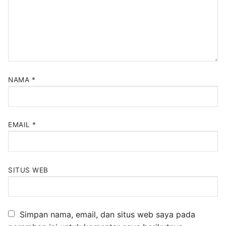
NAMA
*
EMAIL
*
SITUS WEB
Simpan nama, email, dan situs web saya pada