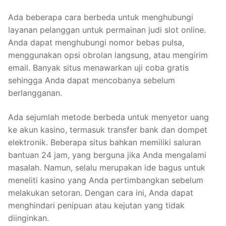
Ada beberapa cara berbeda untuk menghubungi
layanan pelanggan untuk permainan judi slot online.
Anda dapat menghubungi nomor bebas pulsa,
menggunakan opsi obrolan langsung, atau mengirim
email. Banyak situs menawarkan uji coba gratis
sehingga Anda dapat mencobanya sebelum
berlangganan.
Ada sejumlah metode berbeda untuk menyetor uang
ke akun kasino, termasuk transfer bank dan dompet
elektronik. Beberapa situs bahkan memiliki saluran
bantuan 24 jam, yang berguna jika Anda mengalami
masalah. Namun, selalu merupakan ide bagus untuk
meneliti kasino yang Anda pertimbangkan sebelum
melakukan setoran. Dengan cara ini, Anda dapat
menghindari penipuan atau kejutan yang tidak
diinginkan.