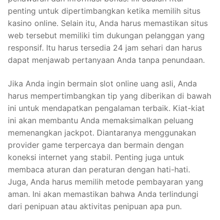
penting untuk dipertimbangkan ketika memilih situs
kasino online. Selain itu, Anda harus memastikan situs
web tersebut memiliki tim dukungan pelanggan yang
responsif. Itu harus tersedia 24 jam sehari dan harus
dapat menjawab pertanyaan Anda tanpa penundaan.
Jika Anda ingin bermain slot online uang asli, Anda
harus mempertimbangkan tip yang diberikan di bawah
ini untuk mendapatkan pengalaman terbaik. Kiat-kiat
ini akan membantu Anda memaksimalkan peluang
memenangkan jackpot. Diantaranya menggunakan
provider game terpercaya dan bermain dengan
koneksi internet yang stabil. Penting juga untuk
membaca aturan dan peraturan dengan hati-hati.
Juga, Anda harus memilih metode pembayaran yang
aman. Ini akan memastikan bahwa Anda terlindungi
dari penipuan atau aktivitas penipuan apa pun.