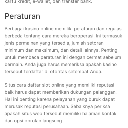
kartu kredit, e-wallet, dan transfer bank.
Peraturan
Berbagai kasino online memiliki peraturan dan regulasi
berbeda tentang cara mereka beroperasi. Ini termasuk
jenis permainan yang tersedia, jumlah setoran
minimum dan maksimum, dan detail lainnya. Penting
untuk membaca peraturan ini dengan cermat sebelum
bermain. Anda juga harus memeriksa apakah kasino
tersebut terdaftar di otoritas setempat Anda.
Situs cara daftar slot online yang memiliki reputasi
baik harus dapat memberikan dukungan pelanggan.
Hal ini penting karena pelayanan yang buruk dapat
merusak reputasi perusahaan. Sebaiknya periksa
apakah situs web tersebut memiliki halaman kontak
dan opsi obrolan langsung.