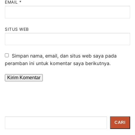
EMAIL
*
SITUS WEB
Simpan nama, email, dan situs web saya pada
peramban ini untuk komentar saya berikutnya.
Cari
CARI