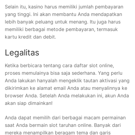
Selain itu, kasino harus memiliki jumlah pembayaran
yang tinggi. Ini akan membantu Anda mendapatkan
lebih banyak peluang untuk menang. Itu juga harus
memiliki berbagai metode pembayaran, termasuk
kartu kredit dan debit.
Legalitas
Ketika berbicara tentang cara daftar slot online,
proses memulainya bisa saja sederhana. Yang perlu
Anda lakukan hanyalah mengeklik tautan aktivasi yang
dikirimkan ke alamat email Anda atau menyalinnya ke
browser Anda. Setelah Anda melakukan ini, akun Anda
akan siap dimainkan!
Anda dapat memilih dari berbagai macam permainan
saat Anda bermain slot taruhan online. Banyak dari
mereka menampilkan beragam tema dan garis