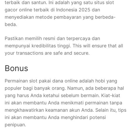
terbaik dan santun. Ini adalah yang satu situs slot
gacor online terbaik di Indonesia 2025 dan
menyediakan metode pembayaran yang berbeda-
beda.
Pastikan memilih resmi dan terpercaya dan
mempunyai kredibilitas tinggi. This will ensure that all
your transactions are safe and secure.
Bonus
Permainan slot pakai dana online adalah hobi yang
populer bagi banyak orang. Namun, ada beberapa hal
yang harus Anda ketahui sebelum bermain. Kiat-kiat
ini akan membantu Anda menikmati permainan tanpa
mengkhawatirkan keamanan akun Anda. Selain itu, tips
ini akan membantu Anda menghindari potensi
penipuan.