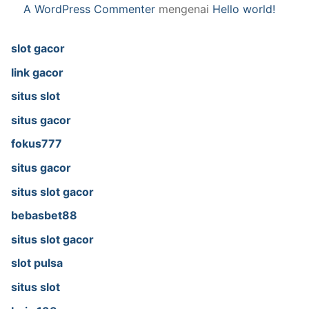
A WordPress Commenter
mengenai
Hello world!
slot gacor
link gacor
situs slot
situs gacor
fokus777
situs gacor
situs slot gacor
bebasbet88
situs slot gacor
slot pulsa
situs slot