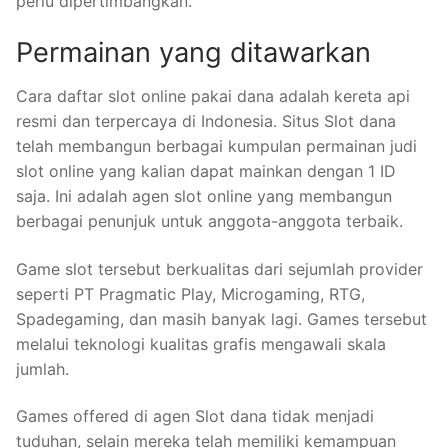
perlu dipertimbangkan.
Permainan yang ditawarkan
Cara daftar slot online pakai dana adalah kereta api
resmi dan terpercaya di Indonesia. Situs Slot dana
telah membangun berbagai kumpulan permainan judi
slot online yang kalian dapat mainkan dengan 1 ID
saja. Ini adalah agen slot online yang membangun
berbagai penunjuk untuk anggota-anggota terbaik.
Game slot tersebut berkualitas dari sejumlah provider
seperti PT Pragmatic Play, Microgaming, RTG,
Spadegaming, dan masih banyak lagi. Games tersebut
melalui teknologi kualitas grafis mengawali skala
jumlah.
Games offered di agen Slot dana tidak menjadi
tuduhan, selain mereka telah memiliki kemampuan