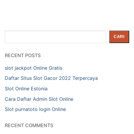
Cari
CARI
RECENT POSTS
slot jackpot Online Gratis
Daftar Situs Slot Gacor 2022 Terpercaya
Slot Online Estonia
Cara Daftar Admin Slot Online
Slot purnatoto login Online
RECENT COMMENTS