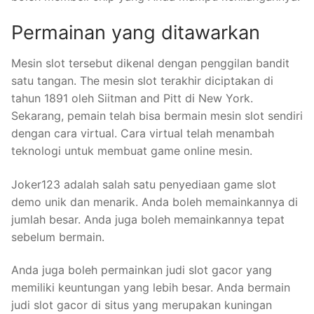
Permainan yang ditawarkan
Mesin slot tersebut dikenal dengan penggilan bandit
satu tangan. The mesin slot terakhir diciptakan di
tahun 1891 oleh Siitman and Pitt di New York.
Sekarang, pemain telah bisa bermain mesin slot sendiri
dengan cara virtual. Cara virtual telah menambah
teknologi untuk membuat game online mesin.
Joker123 adalah salah satu penyediaan game slot
demo unik dan menarik. Anda boleh memainkannya di
jumlah besar. Anda juga boleh memainkannya tepat
sebelum bermain.
Anda juga boleh permainkan judi slot gacor yang
memiliki keuntungan yang lebih besar. Anda bermain
judi slot gacor di situs yang merupakan kuningan