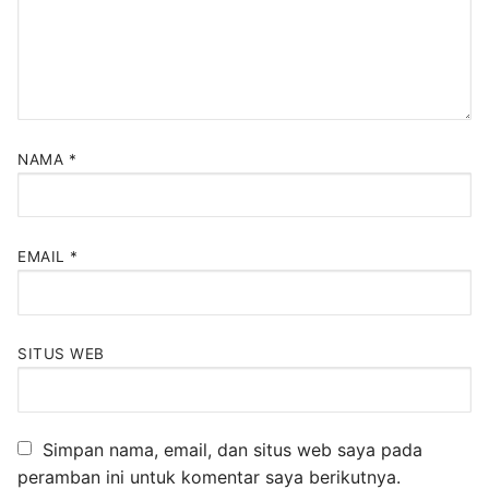
NAMA
*
EMAIL
*
SITUS WEB
Simpan nama, email, dan situs web saya pada
peramban ini untuk komentar saya berikutnya.