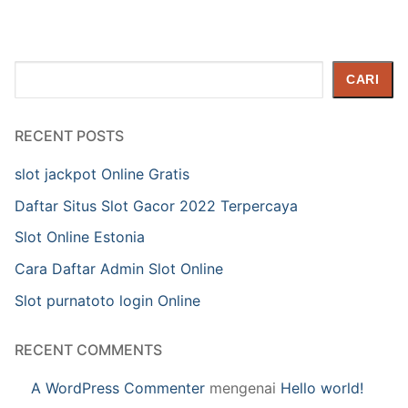
Cari
CARI
RECENT POSTS
slot jackpot Online Gratis
Daftar Situs Slot Gacor 2022 Terpercaya
Slot Online Estonia
Cara Daftar Admin Slot Online
Slot purnatoto login Online
RECENT COMMENTS
A WordPress Commenter
mengenai
Hello world!