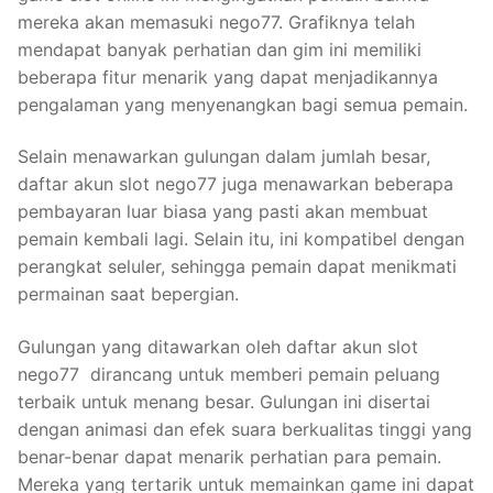
mereka akan memasuki nego77. Grafiknya telah
mendapat banyak perhatian dan gim ini memiliki
beberapa fitur menarik yang dapat menjadikannya
pengalaman yang menyenangkan bagi semua pemain.
Selain menawarkan gulungan dalam jumlah besar,
daftar akun slot nego77 juga menawarkan beberapa
pembayaran luar biasa yang pasti akan membuat
pemain kembali lagi. Selain itu, ini kompatibel dengan
perangkat seluler, sehingga pemain dapat menikmati
permainan saat bepergian.
Gulungan yang ditawarkan oleh daftar akun slot
nego77 dirancang untuk memberi pemain peluang
terbaik untuk menang besar. Gulungan ini disertai
dengan animasi dan efek suara berkualitas tinggi yang
benar-benar dapat menarik perhatian para pemain.
Mereka yang tertarik untuk memainkan game ini dapat