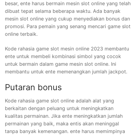
besar, ente harus bermain mesin slot online yang telah
dibuat tepat selama beberapa waktu. Ada banyak
mesin slot online yang cukup menyediakan bonus dan
promosi. Para pemain yang senang mencari game slot
online terbaik.
Kode rahasia game slot mesin online 2023 membantu
ente untuk membeli kombinasi simbol yang cocok
untuk bermain dalam game mesin slot online. Ini
membantu untuk ente memenangkan jumlah jackpot.
Putaran bonus
Kode rahasia game slot online adalah alat yang
berkaitan dengan peluang untuk meningkatkan
kualitas permainan. Jika ente meningkatkan jumlah
permainan yang baik, maka entis akan meninggal
tanpa banyak kemenangan. ente harus memimpinya