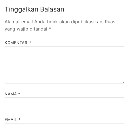
Tinggalkan Balasan
Alamat email Anda tidak akan dipublikasikan.
Ruas
yang wajib ditandai
*
KOMENTAR
*
NAMA
*
EMAIL
*