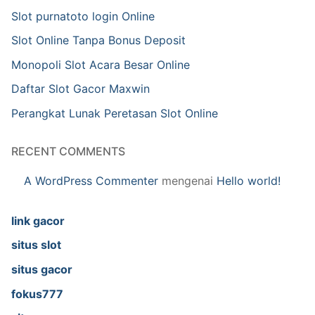
Slot purnatoto login Online
Slot Online Tanpa Bonus Deposit
Monopoli Slot Acara Besar Online
Daftar Slot Gacor Maxwin
Perangkat Lunak Peretasan Slot Online
RECENT COMMENTS
A WordPress Commenter
mengenai
Hello world!
link gacor
situs slot
situs gacor
fokus777