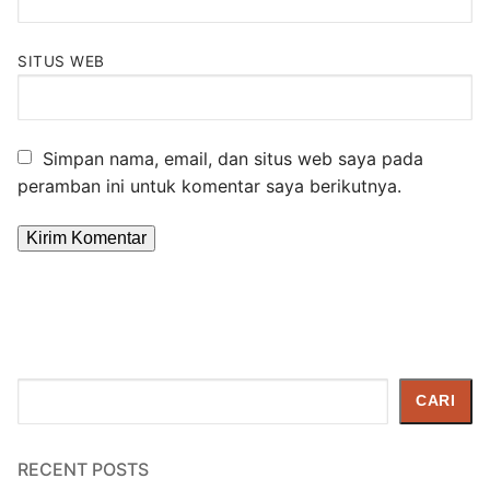
SITUS WEB
Simpan nama, email, dan situs web saya pada
peramban ini untuk komentar saya berikutnya.
Cari
CARI
RECENT POSTS