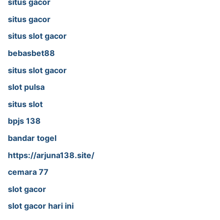
situs gacor
situs gacor
situs slot gacor
bebasbet88
situs slot gacor
slot pulsa
situs slot
bpjs 138
bandar togel
https://arjuna138.site/
cemara 77
slot gacor
slot gacor hari ini