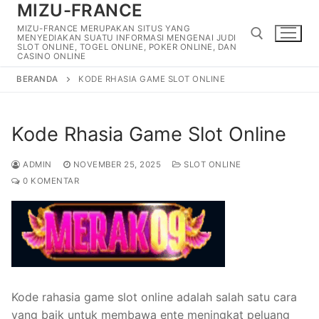
MIZU-FRANCE
Lompat
ke
MIZU-FRANCE MERUPAKAN SITUS YANG
MENYEDIAKAN SUATU INFORMASI MENGENAI JUDI
konten
SLOT ONLINE, TOGEL ONLINE, POKER ONLINE, DAN
CASINO ONLINE
BERANDA
KODE RHASIA GAME SLOT ONLINE
Cari:
Kode Rhasia Game Slot Online
ADMIN
NOVEMBER 25, 2025
SLOT ONLINE
0 KOMENTAR
Kode rahasia game slot online adalah salah satu cara
yang baik untuk membawa ente meningkat peluang