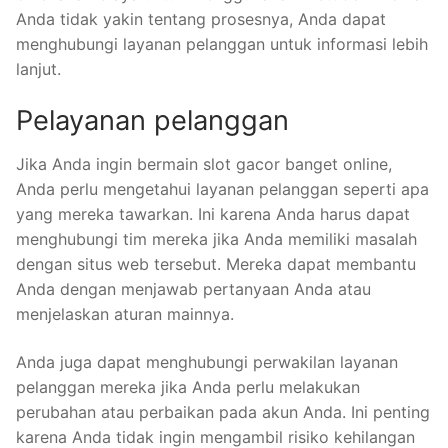
Anda tidak yakin tentang prosesnya, Anda dapat
menghubungi layanan pelanggan untuk informasi lebih
lanjut.
Pelayanan pelanggan
Jika Anda ingin bermain slot gacor banget online,
Anda perlu mengetahui layanan pelanggan seperti apa
yang mereka tawarkan. Ini karena Anda harus dapat
menghubungi tim mereka jika Anda memiliki masalah
dengan situs web tersebut. Mereka dapat membantu
Anda dengan menjawab pertanyaan Anda atau
menjelaskan aturan mainnya.
Anda juga dapat menghubungi perwakilan layanan
pelanggan mereka jika Anda perlu melakukan
perubahan atau perbaikan pada akun Anda. Ini penting
karena Anda tidak ingin mengambil risiko kehilangan