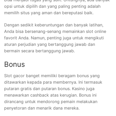
opsi untuk dipilih dan yang paling penting adalah
memilih situs yang aman dan bereputasi baik.
Dengan sedikit keberuntungan dan banyak latihan,
Anda bisa bersenang-senang memainkan slot online
favorit Anda. Namun, penting juga untuk mengikuti
aturan perjudian yang bertanggung jawab dan
bermain secara bertanggung jawab.
Bonus
Slot gacor banget memiliki beragam bonus yang
ditawarkan kepada para membernya. Ini termasuk
putaran gratis dan putaran bonus. Kasino juga
menawarkan cashback atas kerugian. Bonus ini
dirancang untuk mendorong pemain melakukan
penyetoran dan menarik dana mereka.