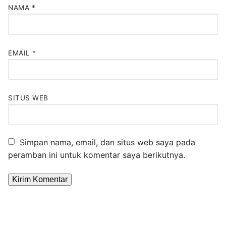
NAMA
*
EMAIL
*
SITUS WEB
Simpan nama, email, dan situs web saya pada
peramban ini untuk komentar saya berikutnya.