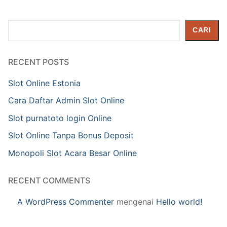
Cari
CARI
RECENT POSTS
Slot Online Estonia
Cara Daftar Admin Slot Online
Slot purnatoto login Online
Slot Online Tanpa Bonus Deposit
Monopoli Slot Acara Besar Online
RECENT COMMENTS
A WordPress Commenter
mengenai
Hello world!