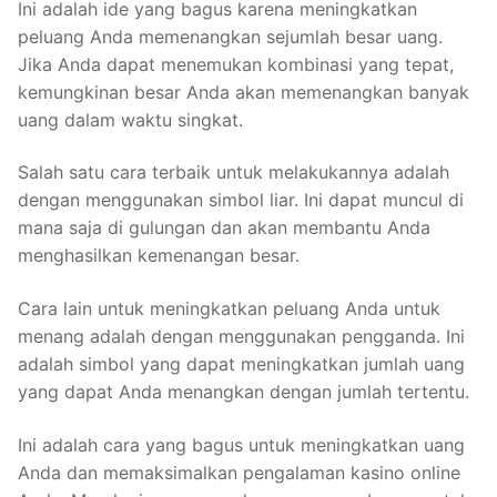
Ini adalah ide yang bagus karena meningkatkan
peluang Anda memenangkan sejumlah besar uang.
Jika Anda dapat menemukan kombinasi yang tepat,
kemungkinan besar Anda akan memenangkan banyak
uang dalam waktu singkat.
Salah satu cara terbaik untuk melakukannya adalah
dengan menggunakan simbol liar. Ini dapat muncul di
mana saja di gulungan dan akan membantu Anda
menghasilkan kemenangan besar.
Cara lain untuk meningkatkan peluang Anda untuk
menang adalah dengan menggunakan pengganda. Ini
adalah simbol yang dapat meningkatkan jumlah uang
yang dapat Anda menangkan dengan jumlah tertentu.
Ini adalah cara yang bagus untuk meningkatkan uang
Anda dan memaksimalkan pengalaman kasino online