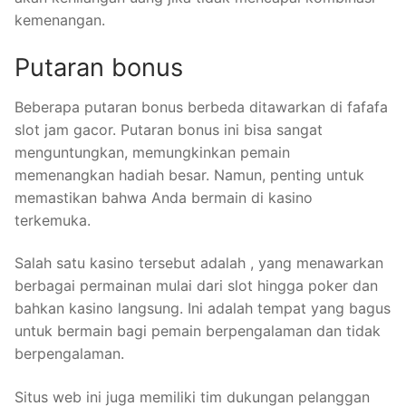
kemenangan.
Putaran bonus
Beberapa putaran bonus berbeda ditawarkan di fafafa
slot jam gacor. Putaran bonus ini bisa sangat
menguntungkan, memungkinkan pemain
memenangkan hadiah besar. Namun, penting untuk
memastikan bahwa Anda bermain di kasino
terkemuka.
Salah satu kasino tersebut adalah , yang menawarkan
berbagai permainan mulai dari slot hingga poker dan
bahkan kasino langsung. Ini adalah tempat yang bagus
untuk bermain bagi pemain berpengalaman dan tidak
berpengalaman.
Situs web ini juga memiliki tim dukungan pelanggan