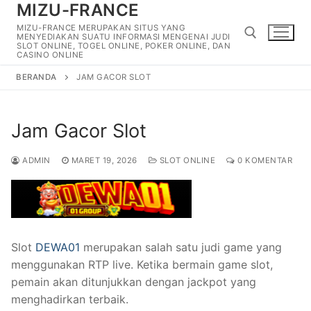
MIZU-FRANCE
Lompat
ke
MIZU-FRANCE MERUPAKAN SITUS YANG
MENYEDIAKAN SUATU INFORMASI MENGENAI JUDI
konten
SLOT ONLINE, TOGEL ONLINE, POKER ONLINE, DAN
CASINO ONLINE
BERANDA
JAM GACOR SLOT
Cari:
Jam Gacor Slot
ADMIN
MARET 19, 2026
SLOT ONLINE
0 KOMENTAR
Slot
DEWA01
merupakan salah satu judi game yang
menggunakan RTP live. Ketika bermain game slot,
pemain akan ditunjukkan dengan jackpot yang
menghadirkan terbaik.