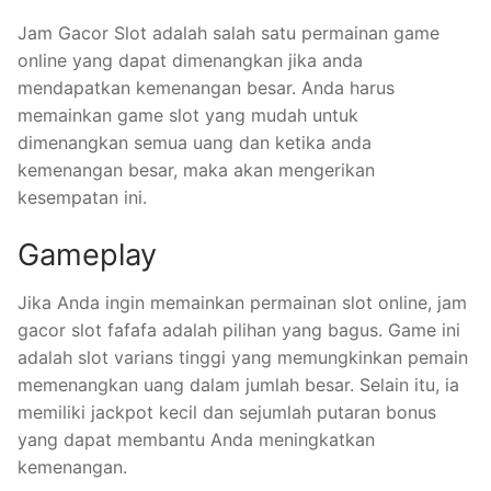
Jam Gacor Slot adalah salah satu permainan game
online yang dapat dimenangkan jika anda
mendapatkan kemenangan besar. Anda harus
memainkan game slot yang mudah untuk
dimenangkan semua uang dan ketika anda
kemenangan besar, maka akan mengerikan
kesempatan ini.
Gameplay
Jika Anda ingin memainkan permainan slot online, jam
gacor slot fafafa adalah pilihan yang bagus. Game ini
adalah slot varians tinggi yang memungkinkan pemain
memenangkan uang dalam jumlah besar. Selain itu, ia
memiliki jackpot kecil dan sejumlah putaran bonus
yang dapat membantu Anda meningkatkan
kemenangan.