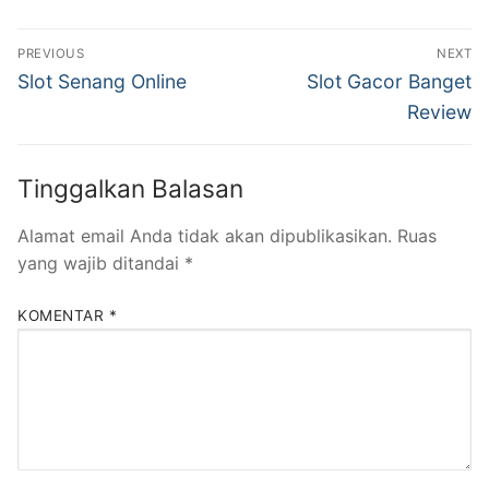
Navigasi
PREVIOUS
NEXT
pos
Previous
Next
Slot Senang Online
Slot Gacor Banget
post:
post:
Review
Tinggalkan Balasan
Alamat email Anda tidak akan dipublikasikan.
Ruas
yang wajib ditandai
*
KOMENTAR
*