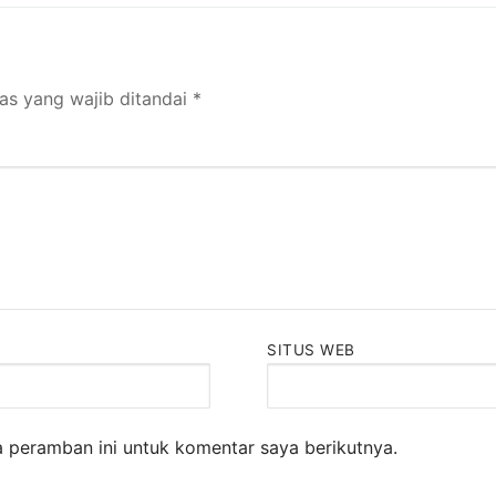
as yang wajib ditandai
*
SITUS WEB
 peramban ini untuk komentar saya berikutnya.