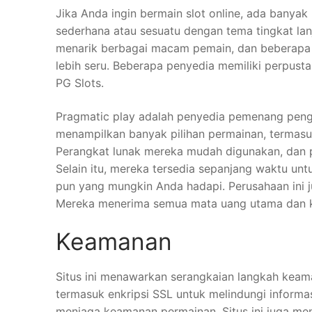
Jika Anda ingin bermain slot online, ada banyak 
sederhana atau sesuatu dengan tema tingkat lan
menarik berbagai macam pemain, dan beberapa
lebih seru. Beberapa penyedia memiliki perpust
PG Slots.
Pragmatic play adalah penyedia pemenang pengh
menampilkan banyak pilihan permainan, termas
Perangkat lunak mereka mudah digunakan, dan 
Selain itu, mereka tersedia sepanjang waktu u
pun yang mungkin Anda hadapi. Perusahaan ini 
Mereka menerima semua mata uang utama dan ka
Keamanan
Situs ini menawarkan serangkaian langkah keam
termasuk enkripsi SSL untuk melindungi informas
menjaga keamanan permainan. Situs ini juga 