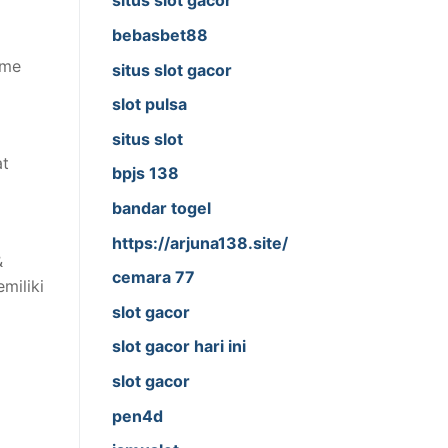
situs slot gacor
bebasbet88
ame
situs slot gacor
slot pulsa
situs slot
at
bpjs 138
bandar togel
https://arjuna138.site/
&
cemara 77
miliki
slot gacor
slot gacor hari ini
slot gacor
pen4d