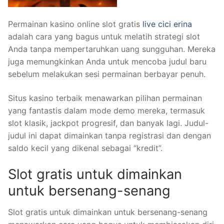
Permainan kasino online slot gratis
live cici erina
adalah cara yang bagus untuk melatih strategi slot
Anda tanpa mempertaruhkan uang sungguhan. Mereka
juga memungkinkan Anda untuk mencoba judul baru
sebelum melakukan sesi permainan berbayar penuh.
Situs kasino terbaik menawarkan pilihan permainan
yang fantastis dalam mode demo mereka, termasuk
slot klasik, jackpot progresif, dan banyak lagi. Judul-
judul ini dapat dimainkan tanpa registrasi dan dengan
saldo kecil yang dikenal sebagai “kredit”.
Slot gratis untuk dimainkan
untuk bersenang-senang
Slot gratis untuk dimainkan untuk bersenang-senang