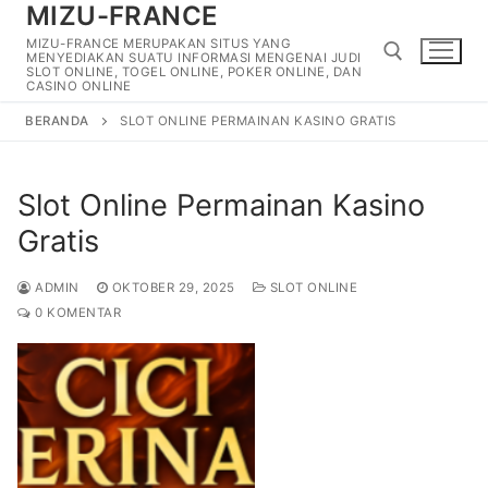
MIZU-FRANCE
Lompat
ke
MIZU-FRANCE MERUPAKAN SITUS YANG
MENYEDIAKAN SUATU INFORMASI MENGENAI JUDI
konten
SLOT ONLINE, TOGEL ONLINE, POKER ONLINE, DAN
CASINO ONLINE
BERANDA
SLOT ONLINE PERMAINAN KASINO GRATIS
Cari:
Slot Online Permainan Kasino
Gratis
ADMIN
OKTOBER 29, 2025
SLOT ONLINE
0 KOMENTAR