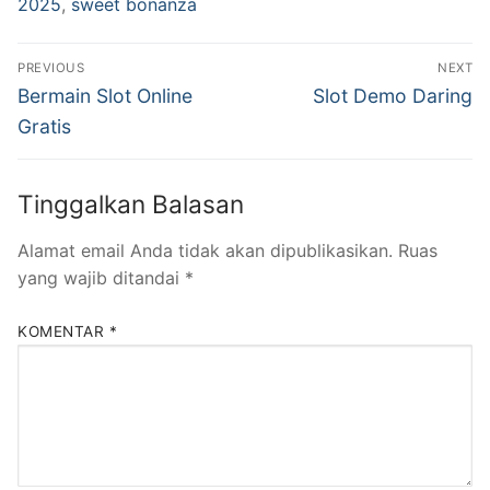
2025
,
sweet bonanza
Navigasi
PREVIOUS
NEXT
pos
Previous
Next
Bermain Slot Online
Slot Demo Daring
post:
post:
Gratis
Tinggalkan Balasan
Alamat email Anda tidak akan dipublikasikan.
Ruas
yang wajib ditandai
*
KOMENTAR
*