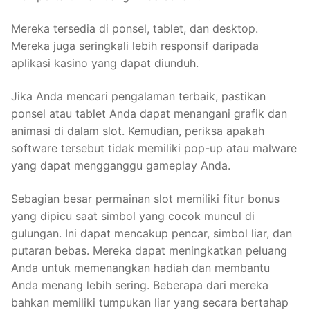
Mereka tersedia di ponsel, tablet, dan desktop.
Mereka juga seringkali lebih responsif daripada
aplikasi kasino yang dapat diunduh.
Jika Anda mencari pengalaman terbaik, pastikan
ponsel atau tablet Anda dapat menangani grafik dan
animasi di dalam slot. Kemudian, periksa apakah
software tersebut tidak memiliki pop-up atau malware
yang dapat mengganggu gameplay Anda.
Sebagian besar permainan slot memiliki fitur bonus
yang dipicu saat simbol yang cocok muncul di
gulungan. Ini dapat mencakup pencar, simbol liar, dan
putaran bebas. Mereka dapat meningkatkan peluang
Anda untuk memenangkan hadiah dan membantu
Anda menang lebih sering. Beberapa dari mereka
bahkan memiliki tumpukan liar yang secara bertahap