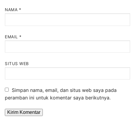
NAMA
*
EMAIL
*
SITUS WEB
Simpan nama, email, dan situs web saya pada
peramban ini untuk komentar saya berikutnya.